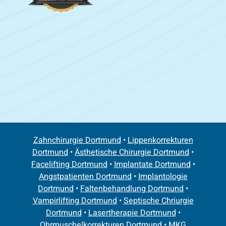
Zahnchirurgie Dortmund
•
Lippenkorrekturen
Dortmund
•
Ästhetische Chirurgie Dortmund
•
Facelifting Dortmund
•
Implantate Dortmund
•
Angstpatienten Dortmund
•
Implantologie
Dortmund
•
Faltenbehandlung Dortmund
•
Vampirlifting Dortmund
•
Septische Chriurgie
Dortmund
•
Lasertherapie Dortmund
•
Ohrmuschelkorrekturen Dortmund
•
MKG