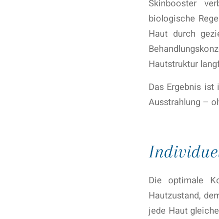
Skinbooster ver
biologische Regen
Haut durch gezi
Behandlungskonze
Hautstruktur lang
Das Ergebnis ist 
Ausstrahlung – o
Individue
Die optimale K
Hautzustand, dem
jede Haut gleiche