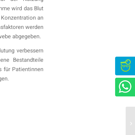
hme wird das Blut
e Konzentration an
msfaktoren werden
ewebe abgegeben.
lutung verbessern
gene Bestandteile
s für Patientinnen
gen.