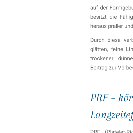
auf der Formgebu
besitzt die Fäh
heraus praller und
Durch diese verb
glätten, feine L
trockener, dünn
Beitrag zur Verbe
PRF – kör
Langzeitef
PRF (Platelet-R