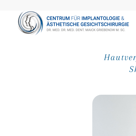
Hautver
S