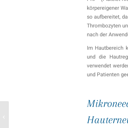
körpereigener Wa
so aufbereitet, d
Thrombozyten und
nach der Anwendu
Im Hautbereich k
und die Hautrege
verwendet werden,
und Patienten gee
Mikroneed
Botulinumtoxin: Mehr als
Hauterne
nur ein Mittel gegen
Falten