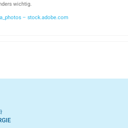
ders wichtig.
ta_photos – stock.adobe.com
&
RGIE