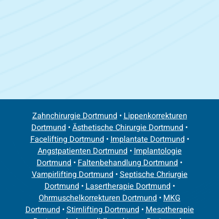
Zahnchirurgie Dortmund
•
Lippenkorrekturen
Dortmund
•
Ästhetische Chirurgie Dortmund
•
Facelifting Dortmund
•
Implantate Dortmund
•
Angstpatienten Dortmund
•
Implantologie
Dortmund
•
Faltenbehandlung Dortmund
•
Vampirlifting Dortmund
•
Septische Chriurgie
Dortmund
•
Lasertherapie Dortmund
•
Ohrmuschelkorrekturen Dortmund
•
MKG
Dortmund
•
Stirnlifting Dortmund
•
Mesotherapie